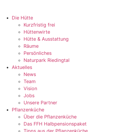
Zum
Inhalt
springen
Die Hütte
Kurzfristig frei
Hüttenwirte
Hütte & Ausstattung
Räume
Persönliches
Naturpark Riedingtal
Aktuelles
News
Team
Vision
Jobs
Unsere Partner
Pflanzenküche
Über die Pflanzenküche
Das FFH Halbpensionspaket
Tipps aus der Pflanzenküche